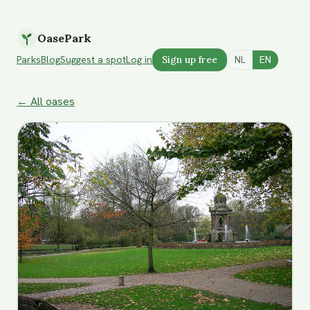
OasePark
Parks
Blog
Suggest a spot
Log in
Sign up free
NL
EN
← All oases